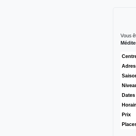
Vous êt
Médite
Centr
Adres
Saiso
Nivea
Dates
Horai
Prix
Place