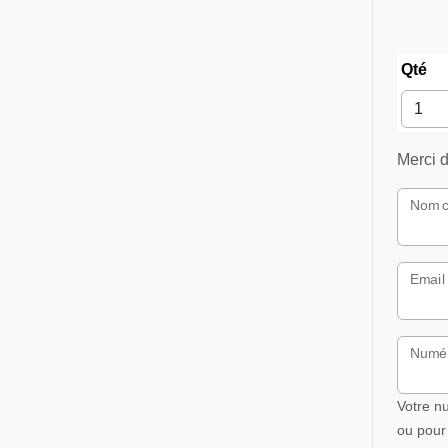
Qté
Merci d
Nom c
Email
Numér
Votre n
ou pour 