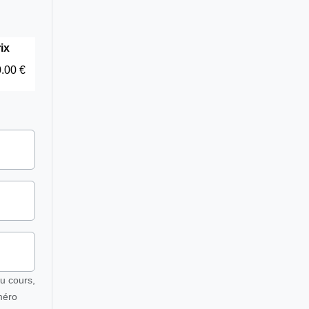
ix
.00 €
u cours,
méro