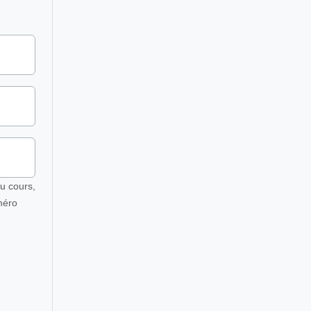
u cours,
méro