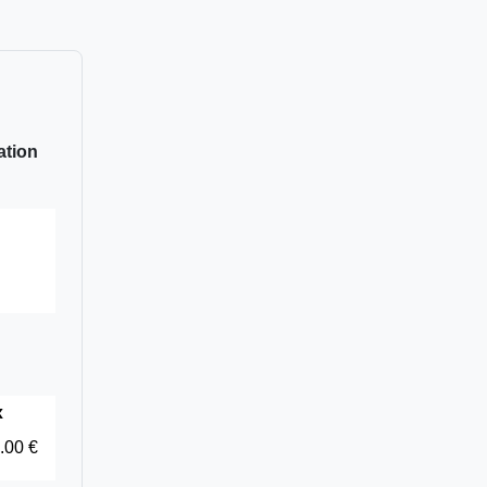
ation
x
.00 €