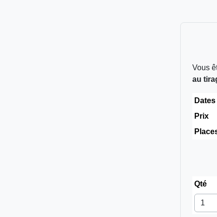
Vous êt
au tir
Dates
Prix
Place
Qté