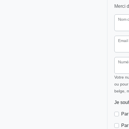
Merci d
Nom c
Email
Numér
Votre n
ou pour 
belge, m
Je souh
Par
Pa